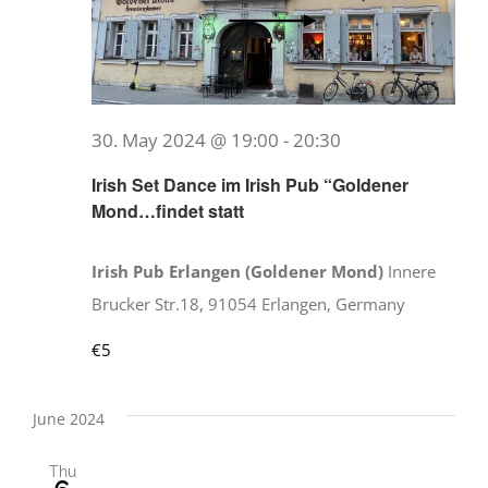
30. May 2024 @ 19:00
-
20:30
Irish Set Dance im Irish Pub “Goldener
Mond…findet statt
Irish Pub Erlangen (Goldener Mond)
Innere
Brucker Str.18, 91054 Erlangen, Germany
€5
June 2024
Thu