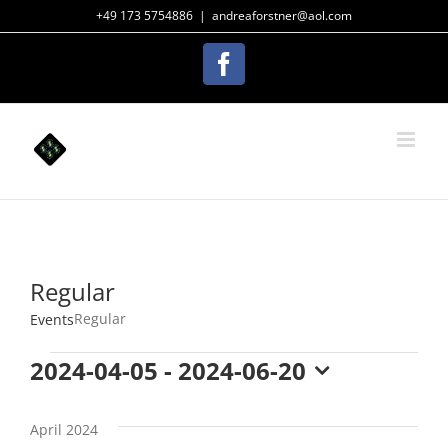
Skip
+49 173 5754886
|
andreaforstner@aol.com
to
Facebook
content
Regular
Regular
Events
Events
2024-04-05
 - 
2024-06-20
Select
date.
April 2024