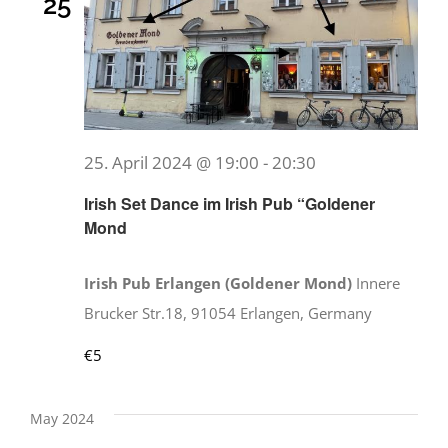
25
25. April 2024 @ 19:00
-
20:30
Irish Set Dance im Irish Pub “Goldener
Mond
Irish Pub Erlangen (Goldener Mond)
Innere
Brucker Str.18, 91054 Erlangen, Germany
€5
May 2024