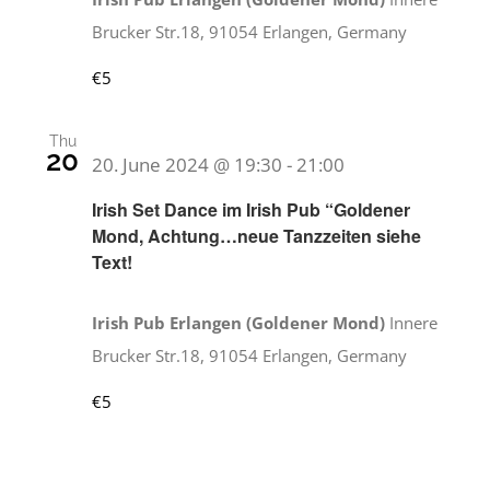
Brucker Str.18, 91054 Erlangen, Germany
€5
Thu
20
20. June 2024 @ 19:30
-
21:00
Irish Set Dance im Irish Pub “Goldener
Mond, Achtung…neue Tanzzeiten siehe
Text!
Irish Pub Erlangen (Goldener Mond)
Innere
Brucker Str.18, 91054 Erlangen, Germany
€5