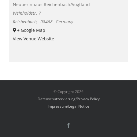
Neuberinhaus Reichenbach/Vogtland
Weinholdstr. 7
Reichenbach
,
08468
Germany
+ Google Map
View Venue Website
© Copyright
2026
Datenschutzerklärung/Privacy Policy
Impressum/Legal Notice
Facebook