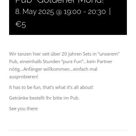
|
8. May 2025 @ 19:00
-
20:30
€5
Wir tanzen hier seit über 20 Jahren Sets in “unserem”
Pub, eineinhalb Stunden “pure Fun”…kein Partner
nötig…Anfänger willkommen…einfach mal
ausprobieren!
It has to be fun, that’s what it’s all about!
Getränke bestellt Ihr bitte im Pub.
See you there