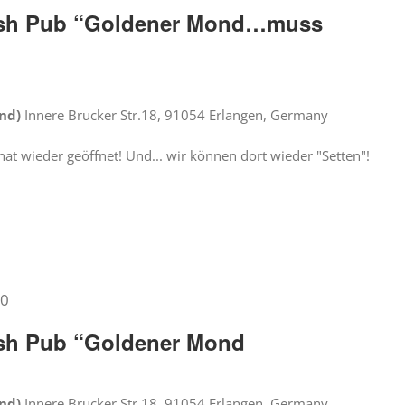
Irish Pub “Goldener Mond…muss
ond)
Innere Brucker Str.18, 91054 Erlangen, Germany
at wieder geöffnet! Und... wir können dort wieder "Setten"!
30
rish Pub “Goldener Mond
ond)
Innere Brucker Str.18, 91054 Erlangen, Germany