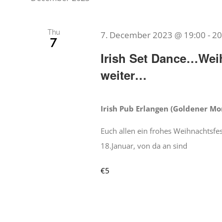
Thu
7. December 2023 @ 19:00
-
20
7
Irish Set Dance…Wei
weiter…
Irish Pub Erlangen (Goldener M
Euch allen ein frohes Weihnachtsfes
18.Januar, von da an sind
€5