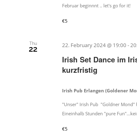
Februar beginnnt .. let's go for it!
€5
Thu
22. February 2024 @ 19:00
-
20
22
Irish Set Dance im 
kurzfristig
Irish Pub Erlangen (Goldener M
"Unser" Irish Pub "Goldner Mond" h
Eineinhalb Stunden "pure Fun"...kei
€5