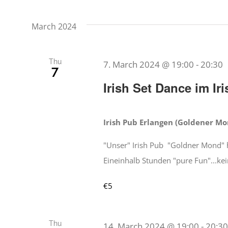
March 2024
Thu
7. March 2024 @ 19:00
-
20:30
7
Irish Set Dance im I
Irish Pub Erlangen (Goldener M
"Unser" Irish Pub "Goldner Mond" h
Eineinhalb Stunden "pure Fun"...kei
€5
Thu
14. March 2024 @ 19:00
-
20:30