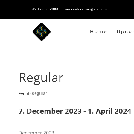
Skip
+49 173 5754886
|
andreaforstner@aol.com
to
content
Home
Upco
Regular
Regular
Events
7. December 2023
 - 
1. April 2024
Events
Select
date.
December 2023